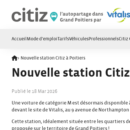
Panneau de gestion des cookies
Accueil
Mode d’emploi
Tarifs
Véhicules
Professionnels
Citiz
>
Nouvelle station Citiz à Poitiers
Retour à l'accueil
Nouvelle station Citiz
Publié le 18 Mar 2026
Une voiture de catégorie M est désormais disponible à 
devant le site de Vitalis, au 9 avenue de Northampton 
Cette station, idéalement située entre les quartiers d
proposée sur le territoire de Grand Poitiers !