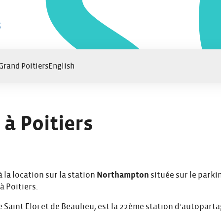
 Grand Poitiers
English
 à Poitiers
la location sur la station
Northampton
située sur le parki
à Poitiers.
e Saint Eloi et de Beaulieu, est la 22ème station d’autopart