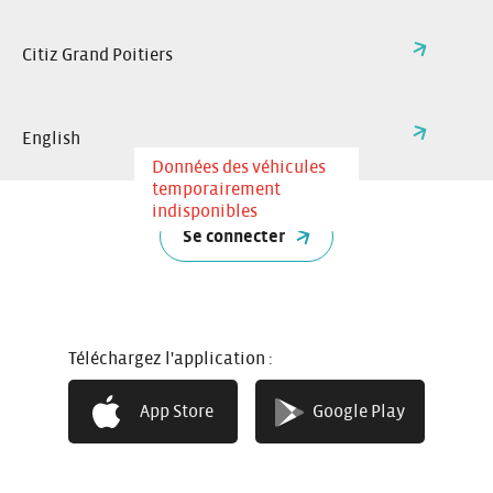
Citiz Grand Poitiers
English
Données des véhicules
temporairement
indisponibles
Se connecter
+
Téléchargez l'application :
−
App Store
Google Play
© les contributeurs d’
OpenStreetMap
,
données disponibles sous
licence
ODbL