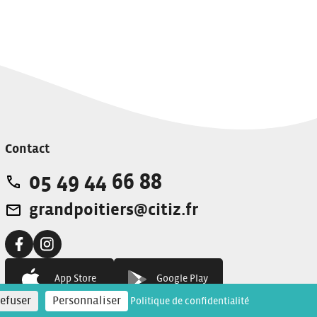
Contact
05 49 44 66 88
Téléphone:
grandpoitiers@citiz.fr
Adresse e-mail:
Facebook:
Instagram:
App Store
Google Play
refuser
Personnaliser
Politique de confidentialité