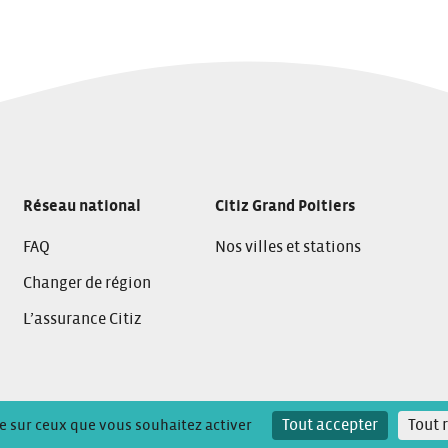
Réseau national
Citiz Grand Poitiers
FAQ
Nos villes et stations
Changer de région
L’assurance Citiz
 confidentialité
Tout accepter
Tout 
le sur ceux que vous souhaitez activer