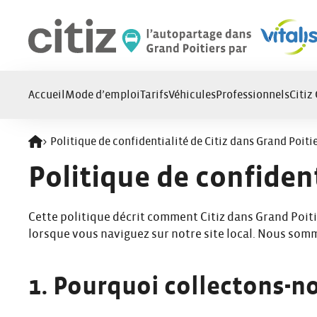
Panneau de gestion des cookies
Accueil
Mode d’emploi
Tarifs
Véhicules
Professionnels
Citiz
>
Politique de confidentialité de Citiz dans Grand Poiti
Retour à l'accueil
Politique de confident
Cette politique décrit comment Citiz dans Grand Poitier
lorsque vous naviguez sur notre site local. Nous somm
1. Pourquoi collectons-n