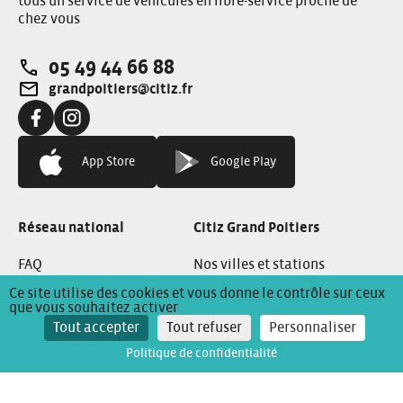
tous un service de véhicules en libre-service proche de
chez vous
05 49 44 66 88
Téléphone:
grandpoitiers@citiz.fr
Adresse e-mail:
Facebook:
Instagram:
App Store
Google Play
Réseau national
Citiz Grand Poitiers
FAQ
Nos villes et stations
Ce site utilise des cookies et vous donne le contrôle sur ceux
Changer de région
que vous souhaitez activer
Tout accepter
Tout refuser
Personnaliser
L’assurance Citiz
Politique de confidentialité
Conditions Générales de Location
Mentions Légales